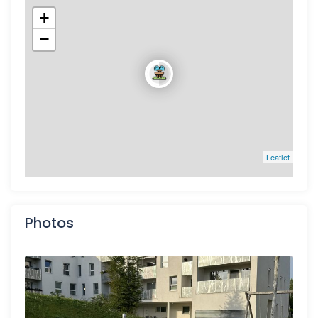
+
−
Leaflet
Photos